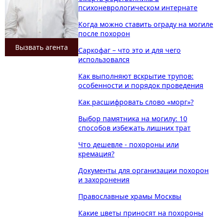
психоневрологическом интернате
Когда можно ставить ограду на могиле
после похорон
Вызвать агента
Саркофаг – что это и для чего
использовался
Как выполняют вскрытие трупов:
особенности и порядок проведения
Как расшифровать слово «морг»?
Выбор памятника на могилу: 10
способов избежать лишних трат
Что дешевле - похороны или
кремация?
Документы для организации похорон
и захоронения
Православные храмы Москвы
Какие цветы приносят на похороны