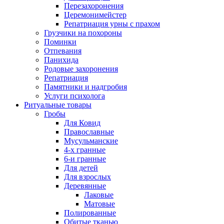
Перезахоронения
Церемонимейстер
Репатриация урны с прахом
Грузчики на похороны
Поминки
Отпевания
Панихида
Родовые захоронения
Репатриация
Памятники и надгробия
Услуги психолога
Ритуальные товары
Гробы
Для Ковид
Православные
Мусульманские
4-х гранные
6-и гранные
Для детей
Для взрослых
Деревянные
Лаковые
Матовые
Полированные
Обитые тканью