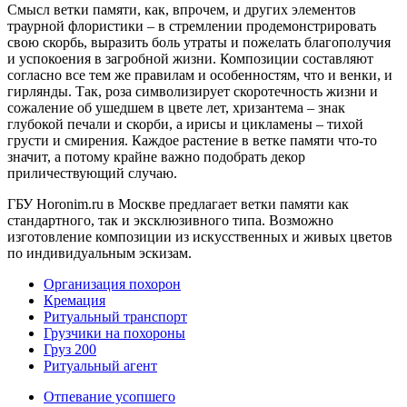
Смысл ветки памяти, как, впрочем, и других элементов
траурной флористики – в стремлении продемонстрировать
свою скорбь, выразить боль утраты и пожелать благополучия
и успокоения в загробной жизни. Композиции составляют
согласно все тем же правилам и особенностям, что и венки, и
гирлянды. Так, роза символизирует скоротечность жизни и
сожаление об ушедшем в цвете лет, хризантема – знак
глубокой печали и скорби, а ирисы и цикламены – тихой
грусти и смирения. Каждое растение в ветке памяти что-то
значит, а потому крайне важно подобрать декор
приличествующий случаю.
ГБУ Horonim.ru в Москве предлагает ветки памяти как
стандартного, так и эксклюзивного типа. Возможно
изготовление композиции из искусственных и живых цветов
по индивидуальным эскизам.
Организация похорон
Кремация
Ритуальный транспорт
Грузчики на похороны
Груз 200
Ритуальный агент
Отпевание усопшего