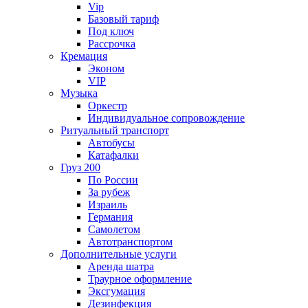
Vip
Базовый тариф
Под ключ
Рассрочка
Кремация
Эконом
VIP
Музыка
Оркестр
Индивидуальное сопровождение
Ритуальный транспорт
Автобусы
Катафалки
Груз 200
По России
За рубеж
Израиль
Германия
Самолетом
Автотранспортом
Дополнительные услуги
Аренда шатра
Траурное оформление
Эксгумация
Дезинфекция