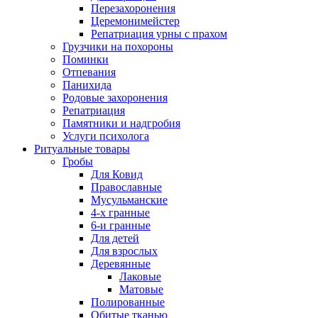
Перезахоронения
Церемонимейстер
Репатриация урны с прахом
Грузчики на похороны
Поминки
Отпевания
Панихида
Родовые захоронения
Репатриация
Памятники и надгробия
Услуги психолога
Ритуальные товары
Гробы
Для Ковид
Православные
Мусульманские
4-х гранные
6-и гранные
Для детей
Для взрослых
Деревянные
Лаковые
Матовые
Полированные
Обитые тканью