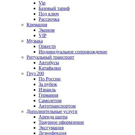
Vip
Базовый тариф
Под ключ
Рассрочка
Кремация
Эконом
VIP
Музыка
Оркестр
Индивидуальное сопровождение
Ритуальный транспорт
Автобусы
Катафалки
Груз 200
По России
За рубеж
Израиль
Германия
Самолетом
Автотранспортом
Дополнительные услуги
Аренда шатра
Траурное оформление
Эксгумация
Дезинфекция