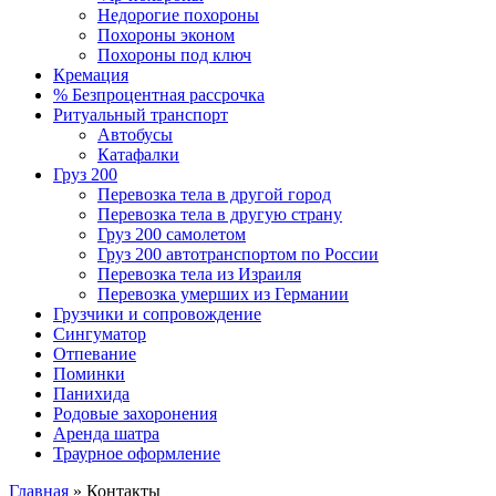
Недорогие похороны
Похороны эконом
Похороны под ключ
Кремация
% Безпроцентная рассрочка
Ритуальный транспорт
Автобусы
Катафалки
Груз 200
Перевозка тела в другой город
Перевозка тела в другую страну
Груз 200 самолетом
Груз 200 автотранспортом по России
Перевозка тела из Израиля
Перевозка умерших из Германии
Грузчики и сопровождение
Сингуматор
Отпевание
Поминки
Панихида
Родовые захоронения
Аренда шатра
Траурное оформление
Главная
»
Контакты