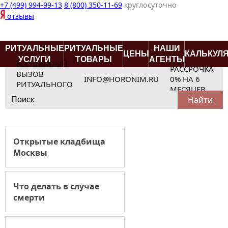
+7 (499) 994-99-13
8 (800) 350-11-69
круглосуточно
отзывы
РИТУАЛЬНЫЕ
РИТУАЛЬНЫЕ
НАШИ
ЦЕНЫ
КАЛЬКУЛ
УСЛУГИ
ТОВАРЫ
АГЕНТЫ
БЕСПЛАТНЫЙ
РАССРОЧКА
ВЫЗОВ
INFO@HORONIM.RU
0% НА 6
РИТУАЛЬНОГО
МЕСЯЦЕВ
Search
АГЕНТА
for:
Открытые кладбища
Москвы
Что делать в случае
смерти