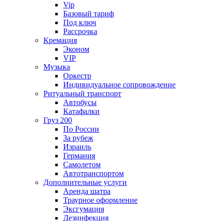
Vip
Базовый тариф
Под ключ
Рассрочка
Кремация
Эконом
VIP
Музыка
Оркестр
Индивидуальное сопровождение
Ритуальный транспорт
Автобусы
Катафалки
Груз 200
По России
За рубеж
Израиль
Германия
Самолетом
Автотранспортом
Дополнительные услуги
Аренда шатра
Траурное оформление
Эксгумация
Дезинфекция