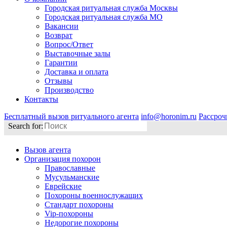
Городская ритуальная служба Москвы
Городская ритуальная служба МО
Вакансии
Возврат
Вопрос/Ответ
Выставочные залы
Гарантии
Доставка и оплата
Отзывы
Производство
Контакты
Бесплатный вызов ритуального агента
info@horonim.ru
Рассроч
Search for:
Вызов агента
Организация похорон
Православные
Мусульманские
Еврейские
Похороны военнослужащих
Стандарт похороны
Vip-похороны
Недорогие похороны