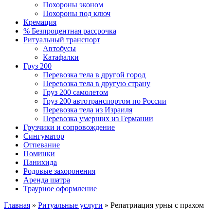
Похороны эконом
Похороны под ключ
Кремация
% Безпроцентная рассрочка
Ритуальный транспорт
Автобусы
Катафалки
Груз 200
Перевозка тела в другой город
Перевозка тела в другую страну
Груз 200 самолетом
Груз 200 автотранспортом по России
Перевозка тела из Израиля
Перевозка умерших из Германии
Грузчики и сопровождение
Сингуматор
Отпевание
Поминки
Панихида
Родовые захоронения
Аренда шатра
Траурное оформление
Главная
»
Ритуальные услуги
»
Репатриация урны с прахом