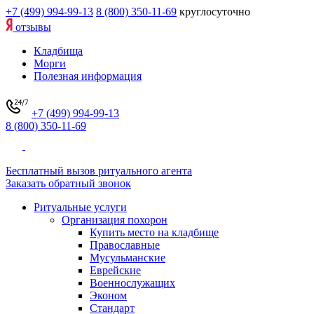
+7 (499) 994-99-13
8 (800) 350-11-69
круглосуточно
отзывы
Кладбища
Морги
Полезная информация
+7 (499) 994-99-13
8 (800) 350-11-69
Бесплатный вызов ритуального агента
Заказать обратный звонок
Ритуальные услуги
Организация похорон
Купить место на кладбище
Православные
Мусульманские
Еврейские
Военнослужащих
Эконом
Стандарт