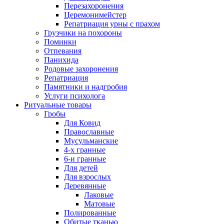
Перезахоронения
Церемонимейстер
Репатриация урны с прахом
Грузчики на похороны
Поминки
Отпевания
Панихида
Родовые захоронения
Репатриация
Памятники и надгробия
Услуги психолога
Ритуальные товары
Гробы
Для Ковид
Православные
Мусульманские
4-х гранные
6-и гранные
Для детей
Для взрослых
Деревянные
Лаковые
Матовые
Полированные
Обитые тканью