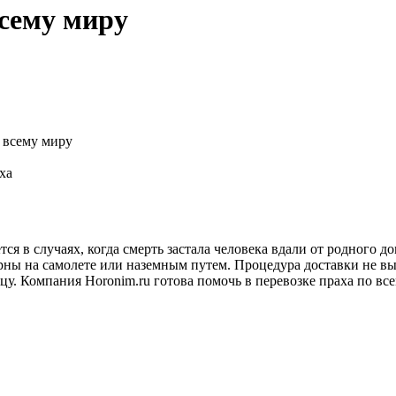
всему миру
о всему миру
ха
я в случаях, когда смерть застала человека вдали от родного до
рны на самолете или наземным путем. Процедура доставки не в
ицу. Компания Horonim.ru готова помочь в перевозке праха по в