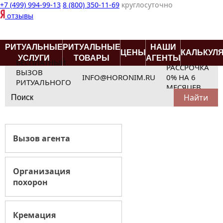
+7 (499) 994-99-13
8 (800) 350-11-69
круглосуточно
отзывы
РИТУАЛЬНЫЕ
РИТУАЛЬНЫЕ
НАШИ
ЦЕНЫ
КАЛЬКУЛ
УСЛУГИ
ТОВАРЫ
АГЕНТЫ
БЕСПЛАТНЫЙ
РАССРОЧКА
ВЫЗОВ
INFO@HORONIM.RU
0% НА 6
РИТУАЛЬНОГО
МЕСЯЦЕВ
Search
АГЕНТА
for:
Вызов агента
Организация
похорон
Кремация