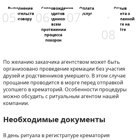
Выполнение
Сопровождение
Оплата
Отзыв
обязательств
аккредитованным
услуг
клиента о
по договору
сотрудником
проделанной
на всем
работе на
протяжении
сайте
процесса
похорон
По желанию заказчика агентством может быть
организовано проведение кремации без участия
друзей и родственников умершего. В этом случае
прощание проводится в морге перед отправкой
усопшего в крематорий. Особенности процедуры
можно обсудить с ритуальным агентом нашей
компании.
Необходимые документы
В день ритуала в регистратуре крематория