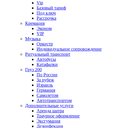
Vip
Базовый тариф
Под ключ
Рассрочка
Кремация
Эконом
VIP
Музыка
Оркестр
Индивидуальное сопровождение
Ритуальный транспорт
Автобусы
Катафалки
Груз 200
По России
За рубеж
Израиль
Германия
Самолетом
Автотранспортом
Дополнительные услуги
Аренда шатра
Траурное оформление
Эксгумация
Дезинфекция