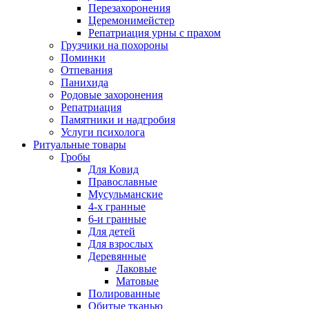
Перезахоронения
Церемонимейстер
Репатриация урны с прахом
Грузчики на похороны
Поминки
Отпевания
Панихида
Родовые захоронения
Репатриация
Памятники и надгробия
Услуги психолога
Ритуальные товары
Гробы
Для Ковид
Православные
Мусульманские
4-х гранные
6-и гранные
Для детей
Для взрослых
Деревянные
Лаковые
Матовые
Полированные
Обитые тканью