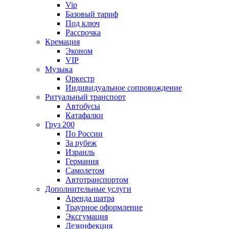
Vip
Базовый тариф
Под ключ
Рассрочка
Кремация
Эконом
VIP
Музыка
Оркестр
Индивидуальное сопровождение
Ритуальный транспорт
Автобусы
Катафалки
Груз 200
По России
За рубеж
Израиль
Германия
Самолетом
Автотранспортом
Дополнительные услуги
Аренда шатра
Траурное оформление
Эксгумация
Дезинфекция