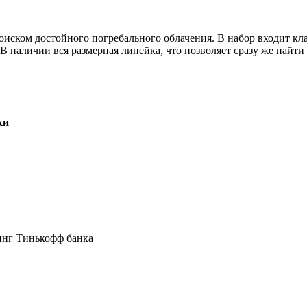
оиском достойного погребального облачения. В набор входит к
. В наличии вся размерная линейка, что позволяет сразу же найт
ки
инг Тинькофф банка