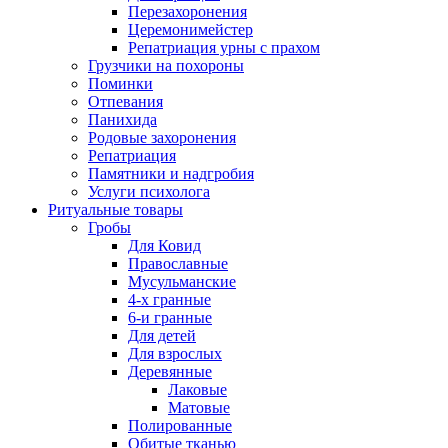
Перезахоронения
Церемонимейстер
Репатриация урны с прахом
Грузчики на похороны
Поминки
Отпевания
Панихида
Родовые захоронения
Репатриация
Памятники и надгробия
Услуги психолога
Ритуальные товары
Гробы
Для Ковид
Православные
Мусульманские
4-х гранные
6-и гранные
Для детей
Для взрослых
Деревянные
Лаковые
Матовые
Полированные
Обитые тканью