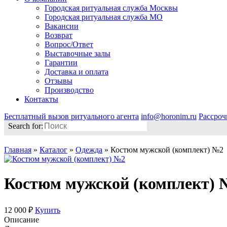
Городская ритуальная служба Москвы
Городская ритуальная служба МО
Вакансии
Возврат
Вопрос/Ответ
Выставочные залы
Гарантии
Доставка и оплата
Отзывы
Производство
Контакты
Бесплатный вызов ритуального агента
info@horonim.ru
Рассроч
Search for:
Главная
»
Каталог
»
Одежда
»
Костюм мужской (комплект) №2
Костюм мужской (комплект) 
12 000 ₽
Купить
Описание