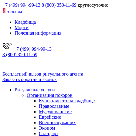
+7 (499) 994-99-13
8 (800) 350-11-69
круглосуточно
отзывы
Кладбища
Морги
Полезная информация
+7 (499) 994-99-13
8 (800) 350-11-69
Бесплатный вызов ритуального агента
Заказать обратный звонок
Ритуальные услуги
Организация похорон
Купить место на кладбище
Православные
Мусульманские
Еврейские
Военнослужащих
Эконом
Стандарт