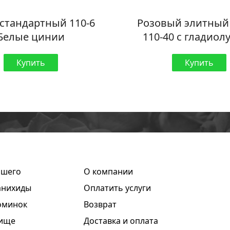
стандартный 110-6
Розовый элитный
Белые цинии
110-40 с гладиол
Купить
Купить
пшего
О компании
анихиды
Оплатить услуги
оминок
Возврат
бище
Доставка и оплата