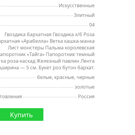
Искусственные
Элитный
04
Гвоздика бархатная Гвоздика х/б Роза
архатная «Арабелла» Ветка кашка-манка
Лист монстеры Пальма королевская
апоротник «Тайга» Папоротник темный
тка роза-каскад Железный павлин Лента
ширина — 5 см. Букет роз бутон бархат.
белые, красные, черные
золотые
отовления
Россия
Купить