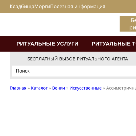
Кладбища
Морги
Полезная информация
Б
ри
РИТУАЛЬНЫЕ УСЛУГИ
РИТУАЛЬНЫЕ 
БЕСПЛАТНЫЙ ВЫЗОВ РИТУАЛЬНОГО АГЕНТА
Search
for:
Главная
»
Каталог
»
Венки
»
Искусственные
»
Ассиметричны