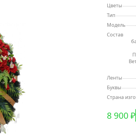
Цветы
Тип
Модель
Состав
б
П
Ве
Ленты
Буквы
Страна изг
8 900 ₽