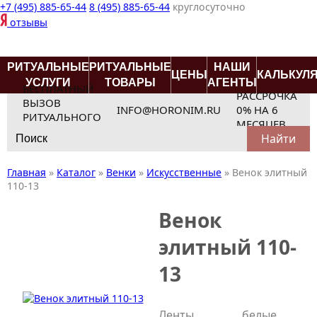
+7 (495) 885-65-44
8 (495) 885-65-44
круглосуточно
отзывы
РИТУАЛЬНЫЕ
РИТУАЛЬНЫЕ
НАШИ
ЦЕНЫ
КАЛЬКУЛ
УСЛУГИ
ТОВАРЫ
АГЕНТЫ
БЕСПЛАТНЫЙ
РАССРОЧКА
ВЫЗОВ
INFO@HORONIM.RU
0% НА 6
РИТУАЛЬНОГО
МЕСЯЦЕВ
Search
АГЕНТА
for:
Главная
»
Каталог
»
Венки
»
Искусственные
»
Венок элитный
110-13
Венок
элитный 110-
13
Ленты
белые,