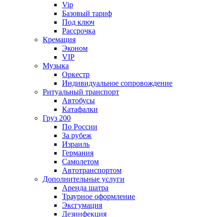
Vip
Базовый тариф
Под ключ
Рассрочка
Кремация
Эконом
VIP
Музыка
Оркестр
Индивидуальное сопровождение
Ритуальный транспорт
Автобусы
Катафалки
Груз 200
По России
За рубеж
Израиль
Германия
Самолетом
Автотранспортом
Дополнительные услуги
Аренда шатра
Траурное оформление
Эксгумация
Дезинфекция