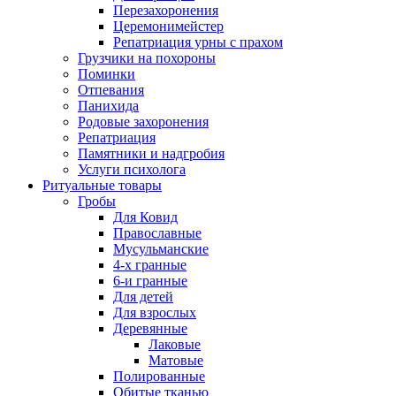
Перезахоронения
Церемонимейстер
Репатриация урны с прахом
Грузчики на похороны
Поминки
Отпевания
Панихида
Родовые захоронения
Репатриация
Памятники и надгробия
Услуги психолога
Ритуальные товары
Гробы
Для Ковид
Православные
Мусульманские
4-х гранные
6-и гранные
Для детей
Для взрослых
Деревянные
Лаковые
Матовые
Полированные
Обитые тканью