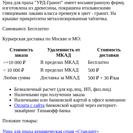
Урна для праха "УРД-Гранит" имеет восьмигранную форму,
изготовлена из древесины, покрашена итальянскими
глянцевыми лаками класса премиум в цвет - гранит. На
крышке прикреплена металлизированная табличка.
Самовывоз:
Бесплатно
Курьерская доставка по Москве и МО:
Стоимость
Удаленность от
Стоимость
заказа
МКАД
доставки
В пределах МКАД
Бесплатно
>=10 000 ₽
В пределах МКАД
< 10 000 ₽
500 ₽
Любая сумма
Доставка за МКАД
500 ₽ + 30 ₽/км
Безналичный расчет (для юр.лиц, ИП, физ.лиц)
Наличными при получении заказа
Наличными или банковской картой в офисе компании
Оплата с сайта
банковской картой через интернет-
эквайринг Тинькофф банка
Похожие товары:
Урна для праха керамическая серая «Стандарт»