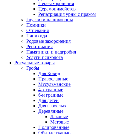
Перезахоронения
Церемонимейстер
Репатриация урны с прахом
Грузчики на похороны
Поминки
Отпевания
Панихида
Родовые захоронения
Репатриация
Памятники и надгробия
Услуги психолога
Ритуальные товары
Гробы
Для Ковид
Православные
Мусульманские
4-х гранные
6-и гранные
Для детей
Для взрослых
Деревянные
Лаковые
Матовые
Полированные
Обитые тканью