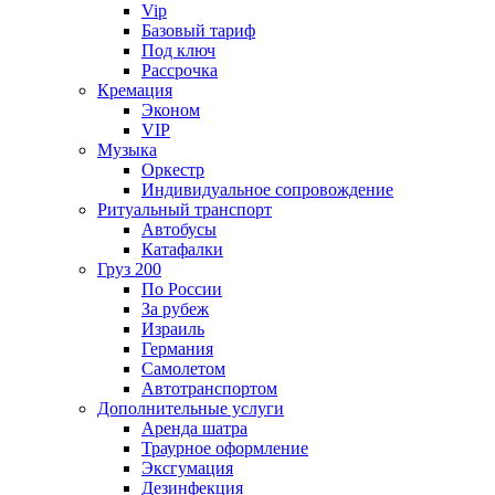
Vip
Базовый тариф
Под ключ
Рассрочка
Кремация
Эконом
VIP
Музыка
Оркестр
Индивидуальное сопровождение
Ритуальный транспорт
Автобусы
Катафалки
Груз 200
По России
За рубеж
Израиль
Германия
Самолетом
Автотранспортом
Дополнительные услуги
Аренда шатра
Траурное оформление
Эксгумация
Дезинфекция