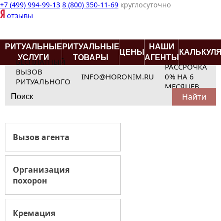
+7 (499) 994-99-13
8 (800) 350-11-69
круглосуточно
отзывы
РИТУАЛЬНЫЕ
РИТУАЛЬНЫЕ
НАШИ
ЦЕНЫ
КАЛЬКУЛ
УСЛУГИ
ТОВАРЫ
АГЕНТЫ
БЕСПЛАТНЫЙ
РАССРОЧКА
ВЫЗОВ
INFO@HORONIM.RU
0% НА 6
РИТУАЛЬНОГО
МЕСЯЦЕВ
Search
АГЕНТА
for:
Вызов агента
Организация
похорон
Кремация