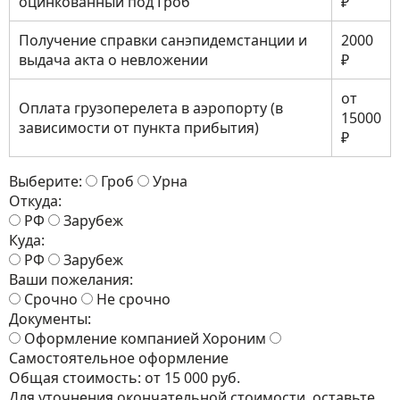
оцинкованный под Гроб
₽
Получение справки санэпидемстанции и
2000
выдача акта о невложении
₽
от
Оплата грузоперелета в аэропорту (в
15000
зависимости от пункта прибытия)
₽
Выберите:
Гроб
Урна
Откуда:
РФ
Зарубеж
Куда:
РФ
Зарубеж
Ваши пожелания:
Срочно
Не срочно
Документы:
Оформление компанией Хороним
Самостоятельное оформление
Общая стоимость:
от 15 000 руб.
Для уточнения окончательной стоимости, оставьте