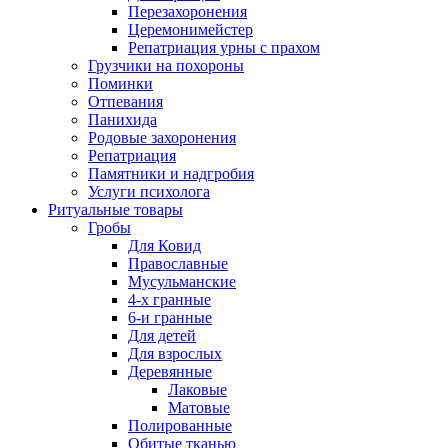
Перезахоронения
Церемонимейстер
Репатриация урны с прахом
Грузчики на похороны
Поминки
Отпевания
Панихида
Родовые захоронения
Репатриация
Памятники и надгробия
Услуги психолога
Ритуальные товары
Гробы
Для Ковид
Православные
Мусульманские
4-х гранные
6-и гранные
Для детей
Для взрослых
Деревянные
Лаковые
Матовые
Полированные
Обитые тканью