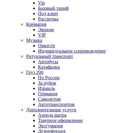
Vip
Базовый тариф
Под ключ
Рассрочка
Кремация
Эконом
VIP
Музыка
Оркестр
Индивидуальное сопровождение
Ритуальный транспорт
Автобусы
Катафалки
Груз 200
По России
За рубеж
Израиль
Германия
Самолетом
Автотранспортом
Дополнительные услуги
Аренда шатра
Траурное оформление
Эксгумация
Дезинфекция