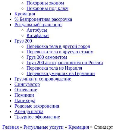
Похороны эконом
Похороны под ключ
Кремация
% Безпроцентная рассрочка
Ритуальный транспорт
Автобусы
Катафалки
Груз 200
Перевозка тела в другой город
Перевозка тела в другую страну
Груз 200 самолетом
Груз 200 автотранспортом по России
Перевозка тела из Израиля
Перевозка умерших из Германии
Грузчики и сопровождение
Сингуматор
Отпевание
Поминки
Панихида
Родовые захоронения
Аренда шатра
Траурное оформление
Главная
»
Ритуальные услуги
»
Кремация
»
Стандарт