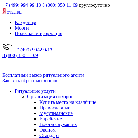
+7 (499) 994-99-13
8 (800) 350-11-69
круглосуточно
отзывы
Кладбища
Морги
Полезная информация
+7 (499) 994-99-13
8 (800) 350-11-69
Бесплатный вызов ритуального агента
Заказать обратный звонок
Ритуальные услуги
Организация похорон
Купить место на кладбище
Православные
Мусульманские
Еврейские
Военнослужащих
Эконом
Стандарт