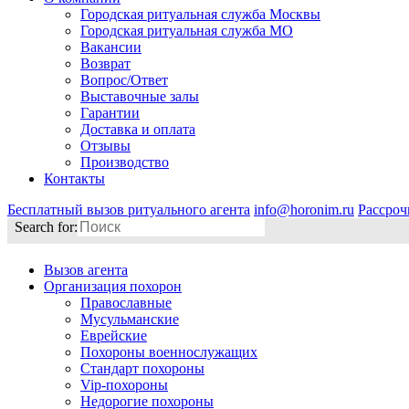
Городская ритуальная служба Москвы
Городская ритуальная служба МО
Вакансии
Возврат
Вопрос/Ответ
Выставочные залы
Гарантии
Доставка и оплата
Отзывы
Производство
Контакты
Бесплатный вызов ритуального агента
info@horonim.ru
Рассроч
Search for:
Вызов агента
Организация похорон
Православные
Мусульманские
Еврейские
Похороны военнослужащих
Стандарт похороны
Vip-похороны
Недорогие похороны