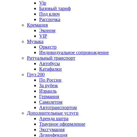
Vip
Базовый тариф
Под ключ
Рассрочка
Кремация
Эконом
VIP
Музыка
Оркестр
Индивидуальное сопровождение
Ритуальный транспорт
Автобусы
Катафалки
Груз 200
По России
За рубеж
Израиль
Германия
Самолетом
Автотранспортом
Дополнительные услуги
Аренда шатра
Траурное оформление
Эксгумация
Дезинфекция