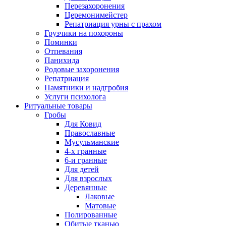
Перезахоронения
Церемонимейстер
Репатриация урны с прахом
Грузчики на похороны
Поминки
Отпевания
Панихида
Родовые захоронения
Репатриация
Памятники и надгробия
Услуги психолога
Ритуальные товары
Гробы
Для Ковид
Православные
Мусульманские
4-х гранные
6-и гранные
Для детей
Для взрослых
Деревянные
Лаковые
Матовые
Полированные
Обитые тканью