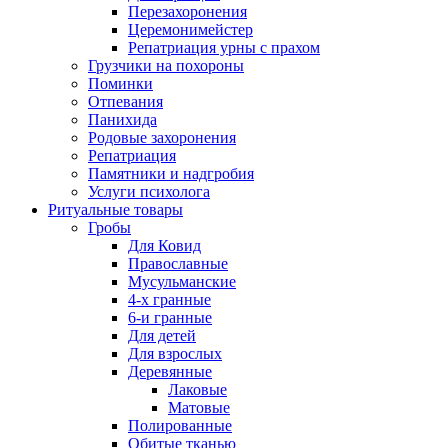
Перезахоронения
Церемонимейстер
Репатриация урны с прахом
Грузчики на похороны
Поминки
Отпевания
Панихида
Родовые захоронения
Репатриация
Памятники и надгробия
Услуги психолога
Ритуальные товары
Гробы
Для Ковид
Православные
Мусульманские
4-х гранные
6-и гранные
Для детей
Для взрослых
Деревянные
Лаковые
Матовые
Полированные
Обитые тканью