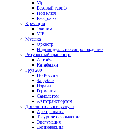
Vip
Базовый тариф
Под ключ
Рассрочка
Кремация
Эконом
VIP
Музыка
Оркестр
Индивидуальное сопровождение
Ритуальный транспорт
Автобусы
Катафалки
Груз 200
По России
За рубеж
Израиль
Германия
Самолетом
Автотранспортом
Дополнительные услуги
Аренда шатра
Траурное оформление
Эксгумация
Дезинфекция