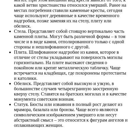
какой ветви христианства относился умерший. Ранее на
местах погребения ставили каменные кресты, сегодня
чаще используют деревянные в качестве временного
надгробия, позже заменяя их на стелу, плиту или
обелиск.
Стела. Представляет собой стоящую вертикально часть
каменной плиты. Могут быть различной формы – в том
числе и в виде камня, отполированного только с одной
стороны и нешлифованного с другой.
Плита. Шлифованное надгробие из камня, которое в
отличие от стелы укладывают на поверхность могилы
горизонтально. На плите высекают сведения о
покойном или крепят металлическую табличку. Чаще
встречается на кладбищах, где похоронены протестанты
и католики.
Обелиск. Представляет собой высокую и узкую, в
большинстве случаев четырехгранную заостренную
кверху стелу. Ставятся на братских могилах и в качестве
монумента советским воинам.
Статуя. Бюсты или изваяния в полный рост делают из
мрамора, базальта или бронзы. Чаще всего являются
символическим изображением умершего или несут
абстрактный смысл – это относится к фигурам ангелов и
оплакивающих женщин.