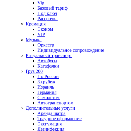
Vip
Базовый тариф
Под ключ
Рассрочка
Кремация
Эконом
VIP
Музыка
Оркестр
Индивидуальное сопровождение
Ритуальный транспорт
Автобусы
Катафалки
Груз 200
По России
За рубеж
Израиль
Германия
Самолетом
Автотранспортом
Дополнительные услуги
Аренда шатра
Траурное оформление
Эксгумация
Дезинфекция