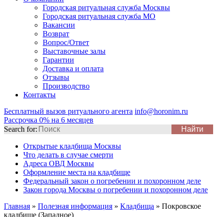
Городская ритуальная служба Москвы
Городская ритуальная служба МО
Вакансии
Возврат
Вопрос/Ответ
Выставочные залы
Гарантии
Доставка и оплата
Отзывы
Производство
Контакты
Бесплатный вызов ритуального агента
info@horonim.ru
Рассрочка 0% на 6 месяцев
Search for:
Открытые кладбища Москвы
Что делать в случае смерти
Адреса ОВД Москвы
Оформление места на кладбище
Федеральный закон о погребении и похоронном деле
Закон города Москвы о погребении и похоронном деле
Главная
»
Полезная информация
»
Кладбища
»
Покровское
кладбище (Западное)