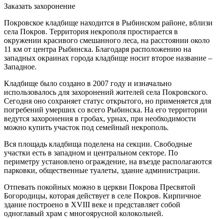
Заказать захоронение
Покровское кладбище находится в Рыбинском районе, вблизи
села Покров. Территория некрополя простирается в
окружении красивого смешанного леса, на расстоянии около
11 км от центра Рыбинска. Благодаря расположению на
западных окраинах города кладбище носит второе название –
Западное.
Кладбище было создано в 2007 году и изначально
использовалось для захоронений жителей села Покровского.
Сегодня оно сохраняет статус открытого, но применяется для
погребений умерших со всего Рыбинска. На его территории
ведутся захоронения в гробах, урнах, при необходимости
можно купить участок под семейный некрополь.
Вся площадь кладбища поделена на секции. Свободные
участки есть в западном и центральном секторе. По
периметру установлено ограждение, на въезде располагаются
парковки, общественные туалеты, здание администрации.
Отпевать покойных можно в церкви Покрова Пресвятой
Богородицы, которая действует в селе Покров. Кирпичное
здание построено в XVIII веке и представляет собой
одноглавый храм с многоярусной колокольней.