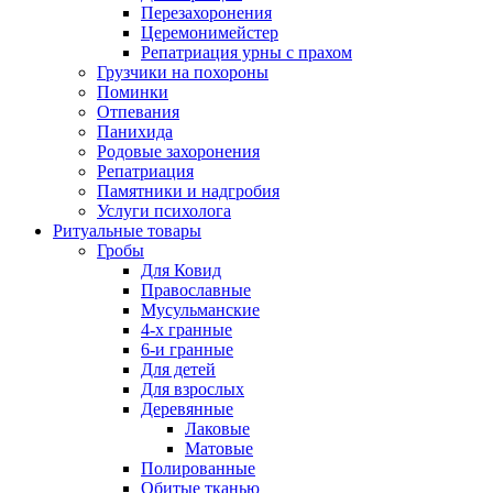
Перезахоронения
Церемонимейстер
Репатриация урны с прахом
Грузчики на похороны
Поминки
Отпевания
Панихида
Родовые захоронения
Репатриация
Памятники и надгробия
Услуги психолога
Ритуальные товары
Гробы
Для Ковид
Православные
Мусульманские
4-х гранные
6-и гранные
Для детей
Для взрослых
Деревянные
Лаковые
Матовые
Полированные
Обитые тканью