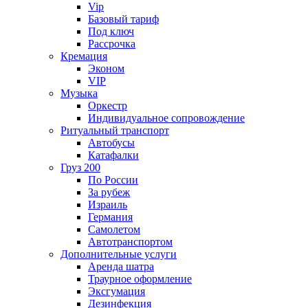
Vip
Базовый тариф
Под ключ
Рассрочка
Кремация
Эконом
VIP
Музыка
Оркестр
Индивидуальное сопровождение
Ритуальный транспорт
Автобусы
Катафалки
Груз 200
По России
За рубеж
Израиль
Германия
Самолетом
Автотранспортом
Дополнительные услуги
Аренда шатра
Траурное оформление
Эксгумация
Дезинфекция