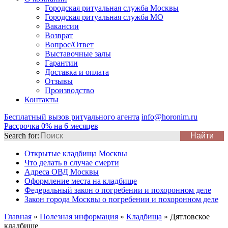
Городская ритуальная служба Москвы
Городская ритуальная служба МО
Вакансии
Возврат
Вопрос/Ответ
Выставочные залы
Гарантии
Доставка и оплата
Отзывы
Производство
Контакты
Бесплатный вызов ритуального агента
info@horonim.ru
Рассрочка 0% на 6 месяцев
Search for:
Открытые кладбища Москвы
Что делать в случае смерти
Адреса ОВД Москвы
Оформление места на кладбище
Федеральный закон о погребении и похоронном деле
Закон города Москвы о погребении и похоронном деле
Главная
»
Полезная информация
»
Кладбища
»
Дятловское
кладбище