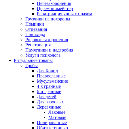
Перезахоронения
Церемонимейстер
Репатриация урны с прахом
Грузчики на похороны
Поминки
Отпевания
Панихида
Родовые захоронения
Репатриация
Памятники и надгробия
Услуги психолога
Ритуальные товары
Гробы
Для Ковид
Православные
Мусульманские
4-х гранные
6-и гранные
Для детей
Для взрослых
Деревянные
Лаковые
Матовые
Полированные
Обитые тканью