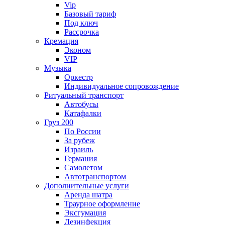
Vip
Базовый тариф
Под ключ
Рассрочка
Кремация
Эконом
VIP
Музыка
Оркестр
Индивидуальное сопровождение
Ритуальный транспорт
Автобусы
Катафалки
Груз 200
По России
За рубеж
Израиль
Германия
Самолетом
Автотранспортом
Дополнительные услуги
Аренда шатра
Траурное оформление
Эксгумация
Дезинфекция