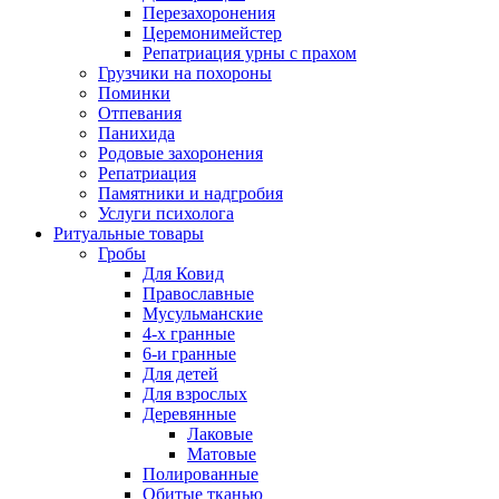
Перезахоронения
Церемонимейстер
Репатриация урны с прахом
Грузчики на похороны
Поминки
Отпевания
Панихида
Родовые захоронения
Репатриация
Памятники и надгробия
Услуги психолога
Ритуальные товары
Гробы
Для Ковид
Православные
Мусульманские
4-х гранные
6-и гранные
Для детей
Для взрослых
Деревянные
Лаковые
Матовые
Полированные
Обитые тканью