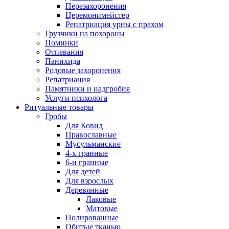
Перезахоронения
Церемонимейстер
Репатриация урны с прахом
Грузчики на похороны
Поминки
Отпевания
Панихида
Родовые захоронения
Репатриация
Памятники и надгробия
Услуги психолога
Ритуальные товары
Гробы
Для Ковид
Православные
Мусульманские
4-х гранные
6-и гранные
Для детей
Для взрослых
Деревянные
Лаковые
Матовые
Полированные
Обитые тканью