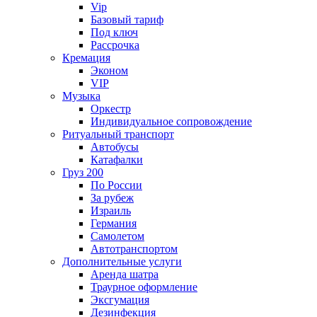
Vip
Базовый тариф
Под ключ
Рассрочка
Кремация
Эконом
VIP
Музыка
Оркестр
Индивидуальное сопровождение
Ритуальный транспорт
Автобусы
Катафалки
Груз 200
По России
За рубеж
Израиль
Германия
Самолетом
Автотранспортом
Дополнительные услуги
Аренда шатра
Траурное оформление
Эксгумация
Дезинфекция