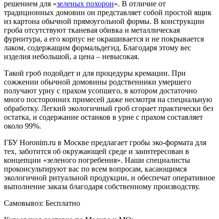
решением для «
зеленых похорон
». В отличие от
традиционных домовин он представляет собой простой ящик
из картона обычной прямоугольной формы. В конструкции
гроба отсутствуют тканевая обивка и металлическая
фурнитура, а его корпус не окрашивается и не покрывается
лаком, содержащим формальдегид. Благодаря этому вес
изделия небольшой, а цена – невысокая.
Такой гроб подойдет и для процедуры кремации. При
сожжении обычной домовины родственники умершего
получают урну с прахом усопшего, в котором достаточно
много посторонних примесей даже несмотря на специальную
обработку. Легкий экологичный гроб сгорает практически без
остатка, и содержание останков в урне с прахом составляет
около 99%.
ГБУ Horonim.ru в Москве предлагает гробы эко-формата для
тех, заботится об окружающей среде и заинтересован в
концепции «зеленого погребения». Наши специалисты
проконсультируют вас по всем вопросам, касающимся
экологичной ритуальной продукции, и обеспечат оперативное
выполнение заказа благодаря собственному производству.
Самовывоз:
Бесплатно