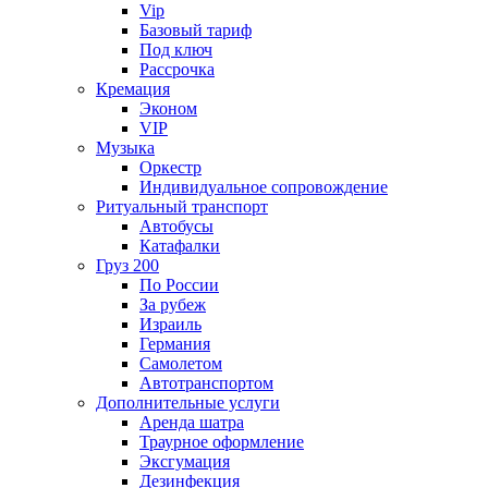
Vip
Базовый тариф
Под ключ
Рассрочка
Кремация
Эконом
VIP
Музыка
Оркестр
Индивидуальное сопровождение
Ритуальный транспорт
Автобусы
Катафалки
Груз 200
По России
За рубеж
Израиль
Германия
Самолетом
Автотранспортом
Дополнительные услуги
Аренда шатра
Траурное оформление
Эксгумация
Дезинфекция