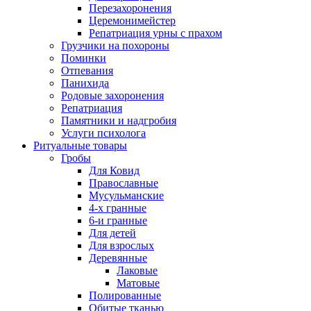
Перезахоронения
Церемонимейстер
Репатриация урны с прахом
Грузчики на похороны
Поминки
Отпевания
Панихида
Родовые захоронения
Репатриация
Памятники и надгробия
Услуги психолога
Ритуальные товары
Гробы
Для Ковид
Православные
Мусульманские
4-х гранные
6-и гранные
Для детей
Для взрослых
Деревянные
Лаковые
Матовые
Полированные
Обитые тканью