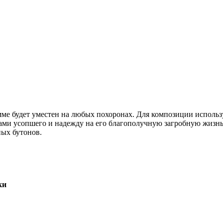
амме будет уместен на любых похоронах. Для композиции испо
ами усопшего и надежду на его благополучную загробную жизнь.
ных бутонов.
ки