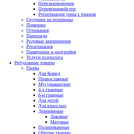
Перезахоронения
Церемонимейстер
Репатриация урны с прахом
Грузчики на похороны
Поминки
Отпевания
Панихида
Родовые захоронения
Репатриация
Памятники и надгробия
Услуги психолога
Ритуальные товары
Гробы
Для Ковид
Православные
Мусульманские
4-х гранные
6-и гранные
Для детей
Для взрослых
Деревянные
Лаковые
Матовые
Полированные
Обитые тканью