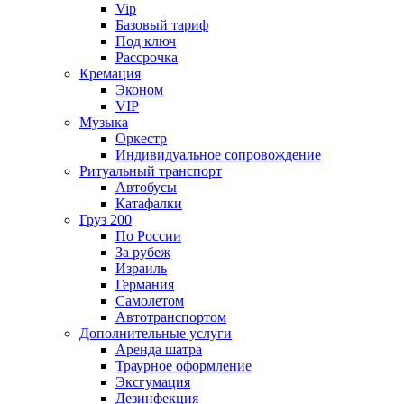
Vip
Базовый тариф
Под ключ
Рассрочка
Кремация
Эконом
VIP
Музыка
Оркестр
Индивидуальное сопровождение
Ритуальный транспорт
Автобусы
Катафалки
Груз 200
По России
За рубеж
Израиль
Германия
Самолетом
Автотранспортом
Дополнительные услуги
Аренда шатра
Траурное оформление
Эксгумация
Дезинфекция