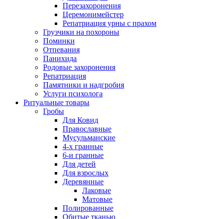
Перезахоронения
Церемонимейстер
Репатриация урны с прахом
Грузчики на похороны
Поминки
Отпевания
Панихида
Родовые захоронения
Репатриация
Памятники и надгробия
Услуги психолога
Ритуальные товары
Гробы
Для Ковид
Православные
Мусульманские
4-х гранные
6-и гранные
Для детей
Для взрослых
Деревянные
Лаковые
Матовые
Полированные
Обитые тканью