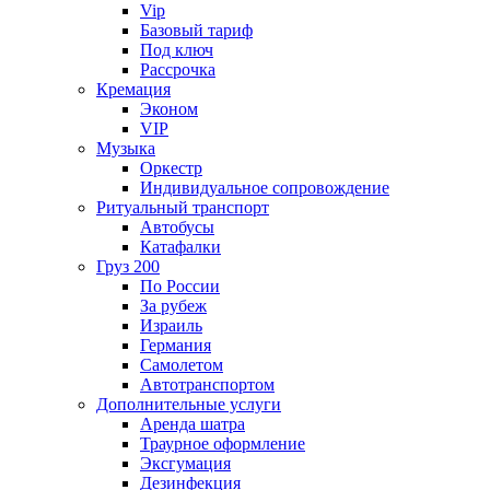
Vip
Базовый тариф
Под ключ
Рассрочка
Кремация
Эконом
VIP
Музыка
Оркестр
Индивидуальное сопровождение
Ритуальный транспорт
Автобусы
Катафалки
Груз 200
По России
За рубеж
Израиль
Германия
Самолетом
Автотранспортом
Дополнительные услуги
Аренда шатра
Траурное оформление
Эксгумация
Дезинфекция