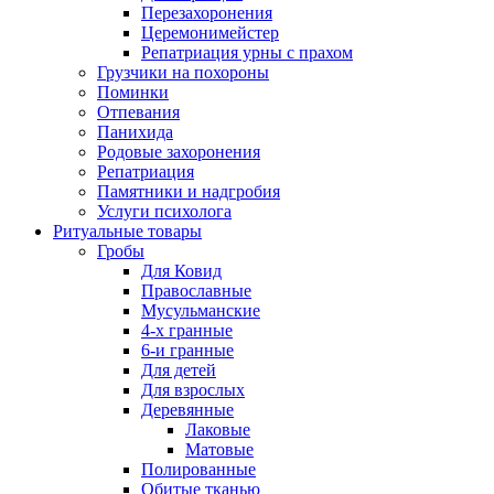
Перезахоронения
Церемонимейстер
Репатриация урны с прахом
Грузчики на похороны
Поминки
Отпевания
Панихида
Родовые захоронения
Репатриация
Памятники и надгробия
Услуги психолога
Ритуальные товары
Гробы
Для Ковид
Православные
Мусульманские
4-х гранные
6-и гранные
Для детей
Для взрослых
Деревянные
Лаковые
Матовые
Полированные
Обитые тканью