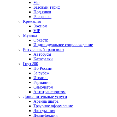
Vip
Базовый тариф
Под ключ
Рассрочка
Кремация
Эконом
VIP
Музыка
Оркестр
Индивидуальное сопровождение
Ритуальный транспорт
Автобусы
Катафалки
Груз 200
По России
За рубеж
Израиль
Германия
Самолетом
Автотранспортом
Дополнительные услуги
Аренда шатра
Траурное оформление
Эксгумация
Дезинфекция