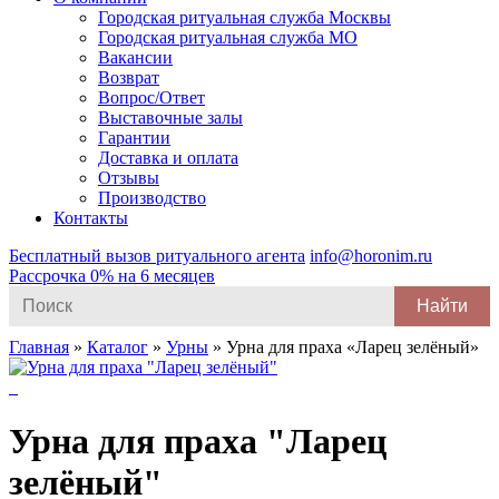
Городская ритуальная служба Москвы
Городская ритуальная служба МО
Вакансии
Возврат
Вопрос/Ответ
Выставочные залы
Гарантии
Доставка и оплата
Отзывы
Производство
Контакты
Бесплатный вызов ритуального агента
info@horonim.ru
Рассрочка 0% на 6 месяцев
Search
for:
Главная
»
Каталог
»
Урны
»
Урна для праха «Ларец зелёный»
Урна для праха "Ларец
зелёный"