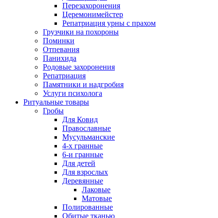
Перезахоронения
Церемонимейстер
Репатриация урны с прахом
Грузчики на похороны
Поминки
Отпевания
Панихида
Родовые захоронения
Репатриация
Памятники и надгробия
Услуги психолога
Ритуальные товары
Гробы
Для Ковид
Православные
Мусульманские
4-х гранные
6-и гранные
Для детей
Для взрослых
Деревянные
Лаковые
Матовые
Полированные
Обитые тканью