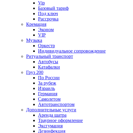
Vip
Базовый тариф
Под ключ
Рассрочка
Кремация
Эконом
VIP
Музыка
Оркестр
Индивидуальное сопровождение
Ритуальный транспорт
Автобусы
Катафалки
Груз 200
По России
За рубеж
Израиль
Германия
Самолетом
Автотранспортом
Дополнительные услуги
Аренда шатра
Траурное оформление
Эксгумация
Дезинфекция