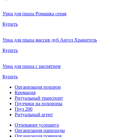
Урна для праха Ромашка серая
Купить
Урна для праха массив дуб Ангел Хранитель
Купить
Урна для праха с распятием
Купить
Организация похорон
Кремация
Ритуальный транспорт
Грузчики на похороны
Груз 200
Ритуальный агент
Отпевание усопшего
Организация панихиды
Организация поминок