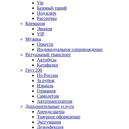
Vip
Базовый тариф
Под ключ
Рассрочка
Кремация
Эконом
VIP
Музыка
Оркестр
Индивидуальное сопровождение
Ритуальный транспорт
Автобусы
Катафалки
Груз 200
По России
За рубеж
Израиль
Германия
Самолетом
Автотранспортом
Дополнительные услуги
Аренда шатра
Траурное оформление
Эксгумация
Дезинфекция