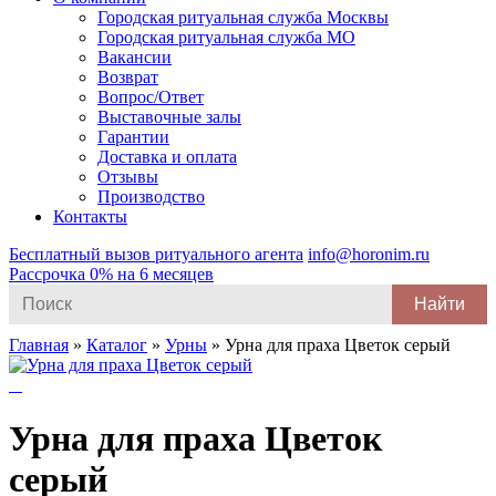
Городская ритуальная служба Москвы
Городская ритуальная служба МО
Вакансии
Возврат
Вопрос/Ответ
Выставочные залы
Гарантии
Доставка и оплата
Отзывы
Производство
Контакты
Бесплатный вызов ритуального агента
info@horonim.ru
Рассрочка 0% на 6 месяцев
Search
for:
Главная
»
Каталог
»
Урны
»
Урна для праха Цветок серый
Урна для праха Цветок
серый