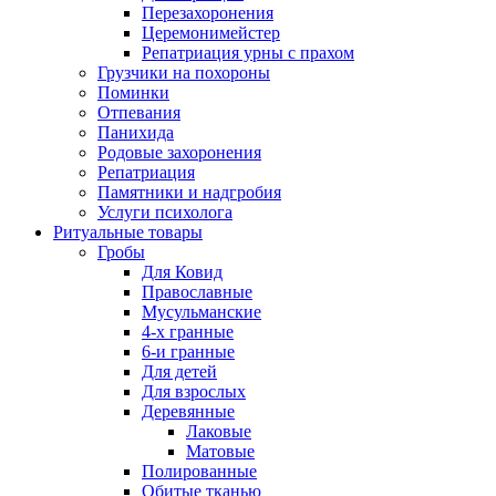
Перезахоронения
Церемонимейстер
Репатриация урны с прахом
Грузчики на похороны
Поминки
Отпевания
Панихида
Родовые захоронения
Репатриация
Памятники и надгробия
Услуги психолога
Ритуальные товары
Гробы
Для Ковид
Православные
Мусульманские
4-х гранные
6-и гранные
Для детей
Для взрослых
Деревянные
Лаковые
Матовые
Полированные
Обитые тканью