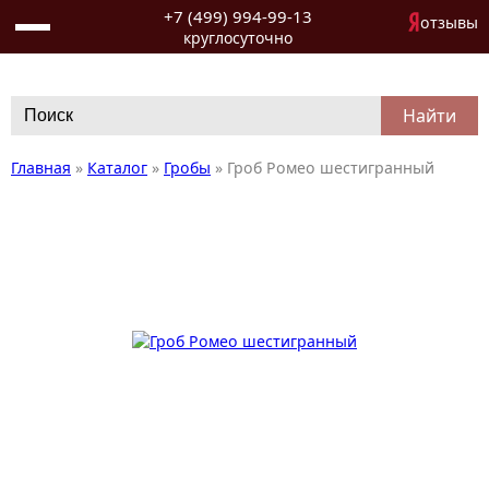
+7 (499) 994-99-13
отзывы
круглосуточно
Search
for:
Главная
»
Каталог
»
Гробы
»
Гроб Ромео шестигранный