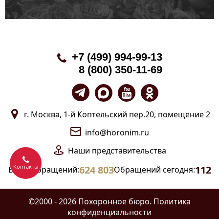
+7 (499) 994-99-13
8 (800) 350-11-69
г. Москва, 1-й Коптельский пер.20, помещение 2
info@horonim.ru
Наши
представительства
Контакты
624 803
112
Всего обращений:
Обращений сегодня:
©2000 - 2026 Похоронное бюро.
Политика
конфиденциальности