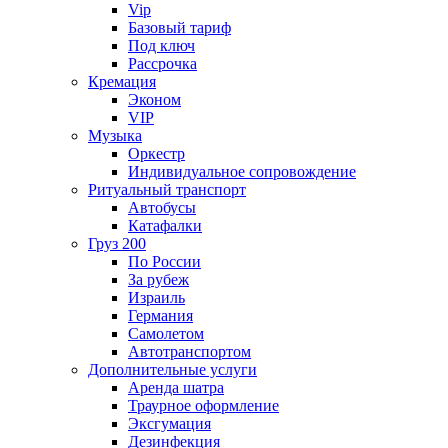
Vip
Базовый тариф
Под ключ
Рассрочка
Кремация
Эконом
VIP
Музыка
Оркестр
Индивидуальное сопровождение
Ритуальный транспорт
Автобусы
Катафалки
Груз 200
По России
За рубеж
Израиль
Германия
Самолетом
Автотранспортом
Дополнительные услуги
Аренда шатра
Траурное оформление
Эксгумация
Дезинфекция