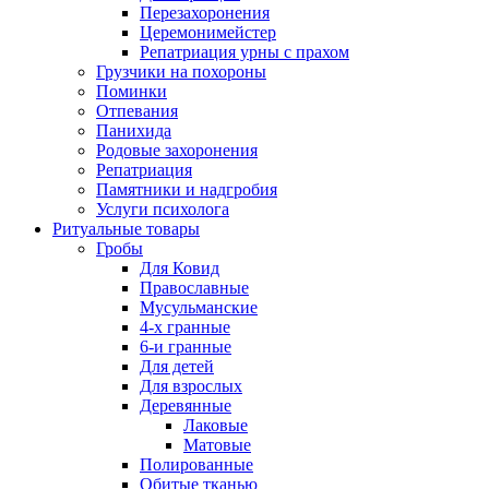
Перезахоронения
Церемонимейстер
Репатриация урны с прахом
Грузчики на похороны
Поминки
Отпевания
Панихида
Родовые захоронения
Репатриация
Памятники и надгробия
Услуги психолога
Ритуальные товары
Гробы
Для Ковид
Православные
Мусульманские
4-х гранные
6-и гранные
Для детей
Для взрослых
Деревянные
Лаковые
Матовые
Полированные
Обитые тканью