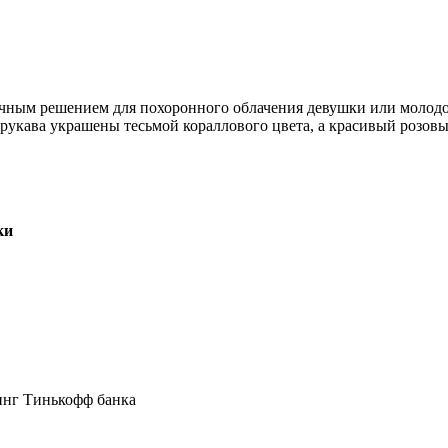
ичным решением для похоронного облачения девушки или молод
рукава украшены тесьмой кораллового цвета, а красивый розов
ки
инг Тинькофф банка