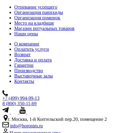
Отпевание усопшего
Организация панихиды
Организация поминок
Место на кладбище
Магазин ритуальных товаров
Наши цены
О компании
Оплатить услуги
Возврат
Доставка и оплата
Гарантии
Производство
Выставочные залы
Контакты
+7 (499) 994-99-13
8 (800) 350-11-69
г. Москва, 1-й Коптельский пер.20, помещение 2
info@horonim.ru
Наши
представительства