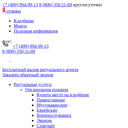
+7 (499) 994-99-13
8 (800) 350-11-69
круглосуточно
отзывы
Кладбища
Морги
Полезная информация
+7 (499) 994-99-13
8 (800) 350-11-69
Бесплатный вызов ритуального агента
Заказать обратный звонок
Ритуальные услуги
Организация похорон
Купить место на кладбище
Православные
Мусульманские
Еврейские
Военнослужащих
Эконом
Стандарт