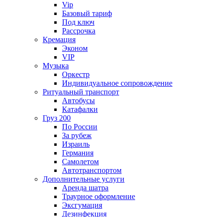
Vip
Базовый тариф
Под ключ
Рассрочка
Кремация
Эконом
VIP
Музыка
Оркестр
Индивидуальное сопровождение
Ритуальный транспорт
Автобусы
Катафалки
Груз 200
По России
За рубеж
Израиль
Германия
Самолетом
Автотранспортом
Дополнительные услуги
Аренда шатра
Траурное оформление
Эксгумация
Дезинфекция