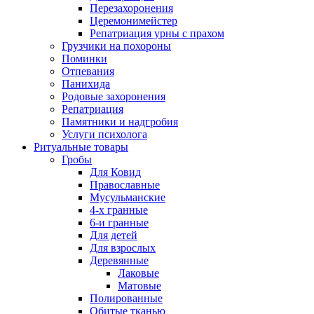
Перезахоронения
Церемонимейстер
Репатриация урны с прахом
Грузчики на похороны
Поминки
Отпевания
Панихида
Родовые захоронения
Репатриация
Памятники и надгробия
Услуги психолога
Ритуальные товары
Гробы
Для Ковид
Православные
Мусульманские
4-х гранные
6-и гранные
Для детей
Для взрослых
Деревянные
Лаковые
Матовые
Полированные
Обитые тканью