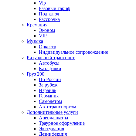
Vip
Базовый тариф
Под ключ
Рассрочка
Кремация
Эконом
VIP
Музыка
Оркестр
Индивидуальное сопровождение
Ритуальный транспорт
Автобусы
Катафалки
Груз 200
По России
За рубеж
Израиль
Германия
Самолетом
Автотранспортом
Дополнительные услуги
Аренда шатра
Траурное оформление
Эксгумация
Дезинфекция