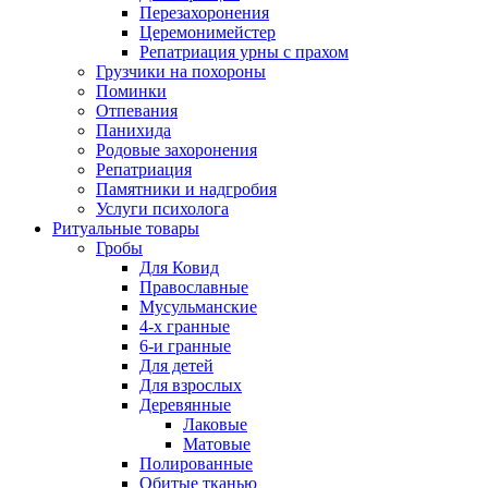
Перезахоронения
Церемонимейстер
Репатриация урны с прахом
Грузчики на похороны
Поминки
Отпевания
Панихида
Родовые захоронения
Репатриация
Памятники и надгробия
Услуги психолога
Ритуальные товары
Гробы
Для Ковид
Православные
Мусульманские
4-х гранные
6-и гранные
Для детей
Для взрослых
Деревянные
Лаковые
Матовые
Полированные
Обитые тканью