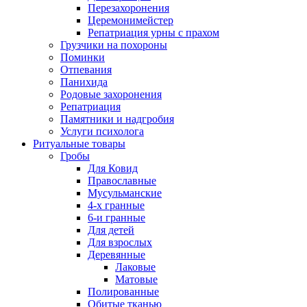
Перезахоронения
Церемонимейстер
Репатриация урны с прахом
Грузчики на похороны
Поминки
Отпевания
Панихида
Родовые захоронения
Репатриация
Памятники и надгробия
Услуги психолога
Ритуальные товары
Гробы
Для Ковид
Православные
Мусульманские
4-х гранные
6-и гранные
Для детей
Для взрослых
Деревянные
Лаковые
Матовые
Полированные
Обитые тканью