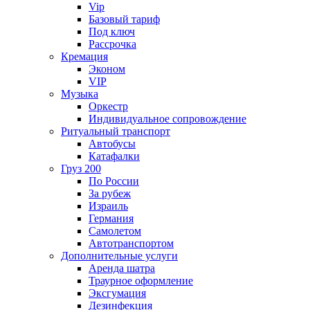
Vip
Базовый тариф
Под ключ
Рассрочка
Кремация
Эконом
VIP
Музыка
Оркестр
Индивидуальное сопровождение
Ритуальный транспорт
Автобусы
Катафалки
Груз 200
По России
За рубеж
Израиль
Германия
Самолетом
Автотранспортом
Дополнительные услуги
Аренда шатра
Траурное оформление
Эксгумация
Дезинфекция