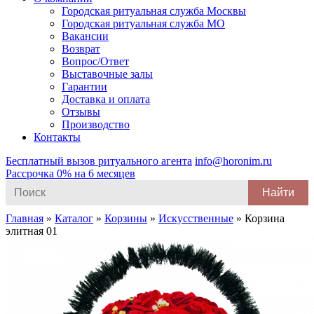
Городская ритуальная служба Москвы
Городская ритуальная служба МО
Вакансии
Возврат
Вопрос/Ответ
Выставочные залы
Гарантии
Доставка и оплата
Отзывы
Производство
Контакты
Бесплатный вызов ритуального агента
info@horonim.ru
Рассрочка 0% на 6 месяцев
Search
for:
Главная
»
Каталог
»
Корзины
»
Искусственные
»
Корзина
элитная 01