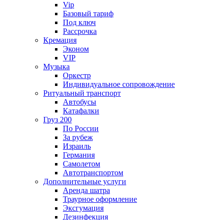
Vip
Базовый тариф
Под ключ
Рассрочка
Кремация
Эконом
VIP
Музыка
Оркестр
Индивидуальное сопровождение
Ритуальный транспорт
Автобусы
Катафалки
Груз 200
По России
За рубеж
Израиль
Германия
Самолетом
Автотранспортом
Дополнительные услуги
Аренда шатра
Траурное оформление
Эксгумация
Дезинфекция