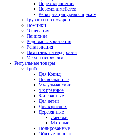
Перезахоронения
Церемонимейстер
Репатриация урны с прахом
Грузчики на похороны
Поминки
Отпевания
Панихида
Родовые захоронения
Репатриация
Памятники и надгробия
Услуги психолога
Ритуальные товары
Гробы
Для Ковид
Православные
Мусульманские
4-х гранные
6-и гранные
Для детей
Для взрослых
Деревянные
Лаковые
Матовые
Полированные
Обитые тканью