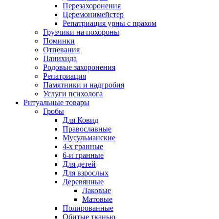
Перезахоронения
Церемонимейстер
Репатриация урны с прахом
Грузчики на похороны
Поминки
Отпевания
Панихида
Родовые захоронения
Репатриация
Памятники и надгробия
Услуги психолога
Ритуальные товары
Гробы
Для Ковид
Православные
Мусульманские
4-х гранные
6-и гранные
Для детей
Для взрослых
Деревянные
Лаковые
Матовые
Полированные
Обитые тканью