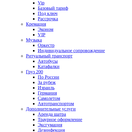
Vip
Базовый тариф
Под ключ
Рассрочка
Кремация
Эконом
VIP
Музыка
Оркестр
Индивидуальное сопровождение
Ритуальный транспорт
Автобусы
Катафалки
Груз 200
По России
За рубеж
Израиль
Германия
Самолетом
Автотранспортом
Дополнительные услуги
Аренда шатра
Траурное оформление
Эксгумация
Дезинфекция