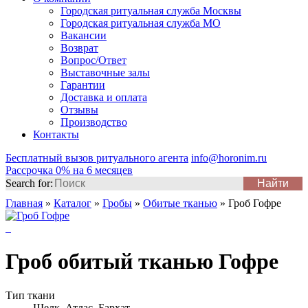
Городская ритуальная служба Москвы
Городская ритуальная служба МО
Вакансии
Возврат
Вопрос/Ответ
Выставочные залы
Гарантии
Доставка и оплата
Отзывы
Производство
Контакты
Бесплатный вызов ритуального агента
info@horonim.ru
Рассрочка 0% на 6 месяцев
Search for:
Главная
»
Каталог
»
Гробы
»
Обитые тканью
»
Гроб Гофре
Гроб обитый тканью Гофре
Тип ткани
Шелк, Атлас, Бархат