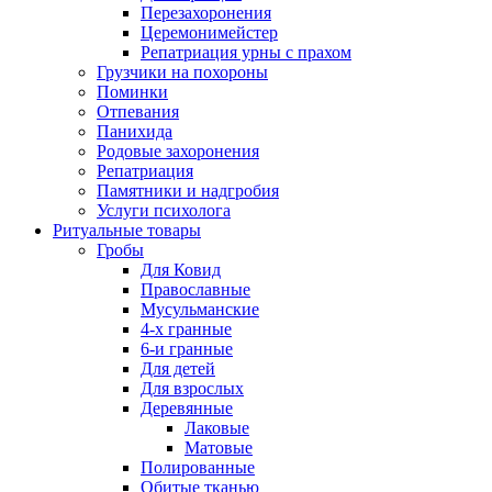
Перезахоронения
Церемонимейстер
Репатриация урны с прахом
Грузчики на похороны
Поминки
Отпевания
Панихида
Родовые захоронения
Репатриация
Памятники и надгробия
Услуги психолога
Ритуальные товары
Гробы
Для Ковид
Православные
Мусульманские
4-х гранные
6-и гранные
Для детей
Для взрослых
Деревянные
Лаковые
Матовые
Полированные
Обитые тканью