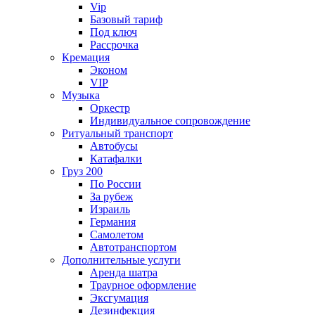
Vip
Базовый тариф
Под ключ
Рассрочка
Кремация
Эконом
VIP
Музыка
Оркестр
Индивидуальное сопровождение
Ритуальный транспорт
Автобусы
Катафалки
Груз 200
По России
За рубеж
Израиль
Германия
Самолетом
Автотранспортом
Дополнительные услуги
Аренда шатра
Траурное оформление
Эксгумация
Дезинфекция