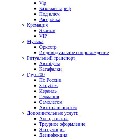
Vip
Базовый тариф
Под ключ
Рассрочка
Кремация
Эконом
VIP
Музыка
Оркестр
Индивидуальное сопровождение
Ритуальный транспорт
Автобусы
Катафалки
Груз 200
По России
За рубеж
Израиль
Германия
Самолетом
Автотранспортом
Дополнительные услуги
Аренда шатра
Траурное оформление
Эксгумация
Дезинфекция