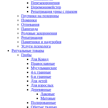
Перезахоронения
Церемонимейстер
Репатриация урны с прахом
Грузчики на похороны
Поминки
Отпевания
Панихида
Родовые захоронения
Репатриация
Памятники и надгробия
Услуги психолога
Ритуальные товары
Гробы
Для Ковид
Православные
Мусульманские
4-х гранные
6-и гранные
Для детей
Для взрослых
Деревянные
Лаковые
Матовые
Полированные
Обитые тканью