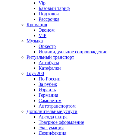
Vip
Базовый тариф
Под ключ
Рассрочка
Кремация
Эконом
VIP
Музыка
Оркестр
Индивидуальное сопровождение
Ритуальный транспорт
Автобусы
Катафалки
Груз 200
По России
За рубеж
Израиль
Германия
Самолетом
Автотранспортом
Дополнительные услуги
Аренда шатра
Траурное оформление
Эксгумация
Дезинфекция