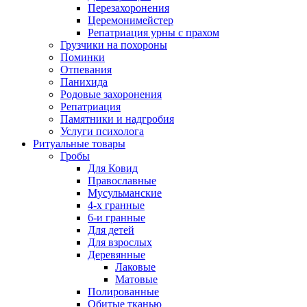
Перезахоронения
Церемонимейстер
Репатриация урны с прахом
Грузчики на похороны
Поминки
Отпевания
Панихида
Родовые захоронения
Репатриация
Памятники и надгробия
Услуги психолога
Ритуальные товары
Гробы
Для Ковид
Православные
Мусульманские
4-х гранные
6-и гранные
Для детей
Для взрослых
Деревянные
Лаковые
Матовые
Полированные
Обитые тканью