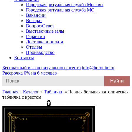
Городская ритуальная служба Москвы
Городская ритуальная служба МО
Вакансии
Возврат
Вопрос/Ответ
Выставочные залы
Гарантии
Доставка и оплата
Отзывы
Производство
Контакты
Бесплатный вызов ритуального агента
info@horonim.ru
Рассрочка 0% на 6 месяцев
Search
for:
Главная
»
Каталог
»
Таблички
»
Черная большая католическая
табличка с крестом