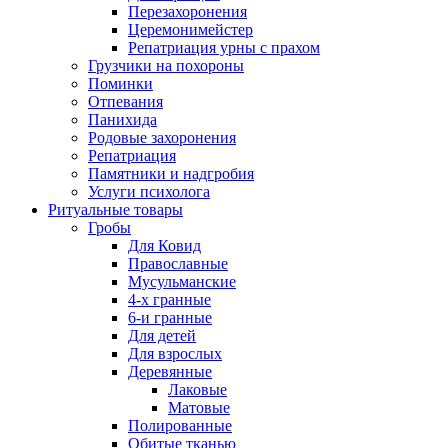
Перезахоронения
Церемонимейстер
Репатриация урны с прахом
Грузчики на похороны
Поминки
Отпевания
Панихида
Родовые захоронения
Репатриация
Памятники и надгробия
Услуги психолога
Ритуальные товары
Гробы
Для Ковид
Православные
Мусульманские
4-х гранные
6-и гранные
Для детей
Для взрослых
Деревянные
Лаковые
Матовые
Полированные
Обитые тканью