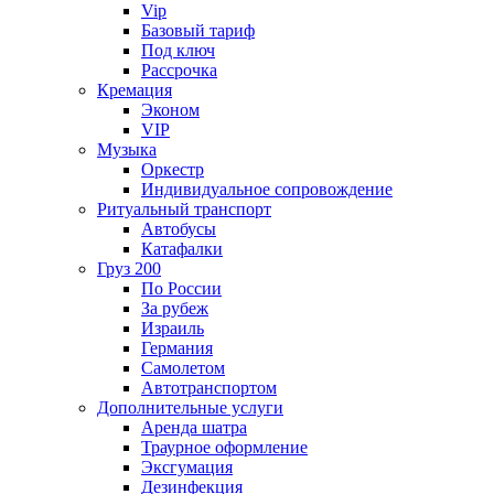
Vip
Базовый тариф
Под ключ
Рассрочка
Кремация
Эконом
VIP
Музыка
Оркестр
Индивидуальное сопровождение
Ритуальный транспорт
Автобусы
Катафалки
Груз 200
По России
За рубеж
Израиль
Германия
Самолетом
Автотранспортом
Дополнительные услуги
Аренда шатра
Траурное оформление
Эксгумация
Дезинфекция