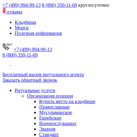
+7 (499) 994-99-13
8 (800) 350-11-69
круглосуточно
отзывы
Кладбища
Морги
Полезная информация
+7 (499) 994-99-13
8 (800) 350-11-69
Бесплатный вызов ритуального агента
Заказать обратный звонок
Ритуальные услуги
Организация похорон
Купить место на кладбище
Православные
Мусульманские
Еврейские
Военнослужащих
Эконом
Стандарт