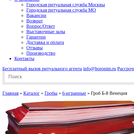
Городская ритуальная служба Москвы
Городская ритуальная служба МО
Вакансии
Возврат
Вопрос/Ответ
Выставочные залы
Гарантии
Доставка и оплата
Отзывы
Производство
Контакты
Бесплатный вызов ритуального агента
info@horonim.ru
Рассроч
Search
for:
Главная
»
Каталог
»
Гробы
»
6-игранные
»
Гроб Б-8 Венеция