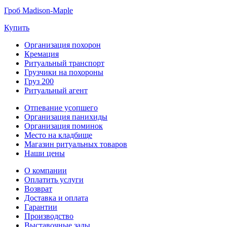
Гроб Madison-Maple
Купить
Организация похорон
Кремация
Ритуальный транспорт
Грузчики на похороны
Груз 200
Ритуальный агент
Отпевание усопшего
Организация панихиды
Организация поминок
Место на кладбище
Магазин ритуальных товаров
Наши цены
О компании
Оплатить услуги
Возврат
Доставка и оплата
Гарантии
Производство
Выставочные залы