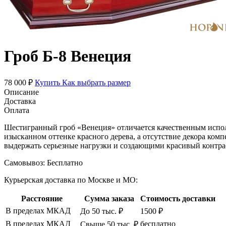
Гроб Б-8 Венеция
78 000 ₽
Купить
Как выбрать размер
Описание
Доставка
Оплата
Шестигранный гроб «Венеция» отличается качественным испол
изысканном оттенке красного дерева, а отсутствие декора к
выдержать серьезные нагрузки и создающими красивый контрас
Самовывоз:
Бесплатно
Курьерская доставка по Москве и МО:
Расстояние
Сумма заказа
Стоимость доставки
В пределах МКАД
До 50 тыс. ₽
1500 ₽
В пределах МКАД
бесплатно
Свыше 50 тыс. ₽