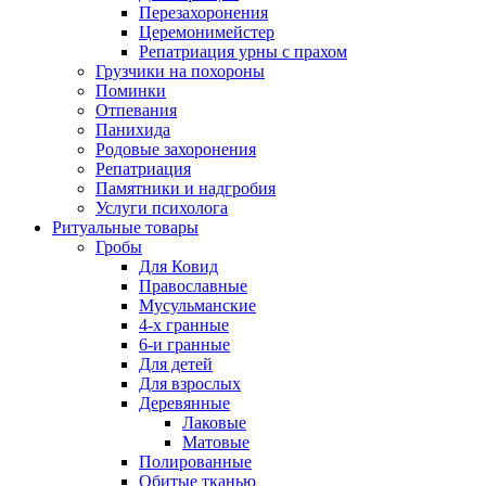
Перезахоронения
Церемонимейстер
Репатриация урны с прахом
Грузчики на похороны
Поминки
Отпевания
Панихида
Родовые захоронения
Репатриация
Памятники и надгробия
Услуги психолога
Ритуальные товары
Гробы
Для Ковид
Православные
Мусульманские
4-х гранные
6-и гранные
Для детей
Для взрослых
Деревянные
Лаковые
Матовые
Полированные
Обитые тканью