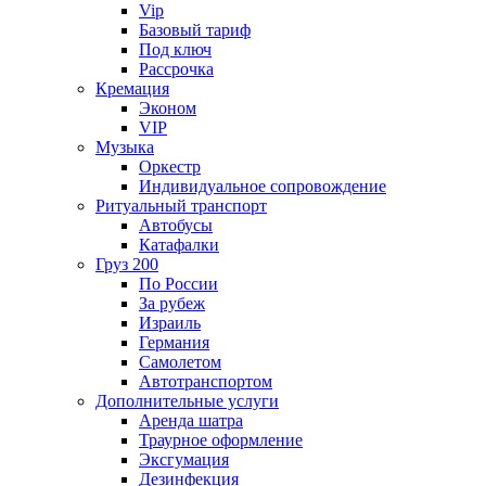
Vip
Базовый тариф
Под ключ
Рассрочка
Кремация
Эконом
VIP
Музыка
Оркестр
Индивидуальное сопровождение
Ритуальный транспорт
Автобусы
Катафалки
Груз 200
По России
За рубеж
Израиль
Германия
Самолетом
Автотранспортом
Дополнительные услуги
Аренда шатра
Траурное оформление
Эксгумация
Дезинфекция