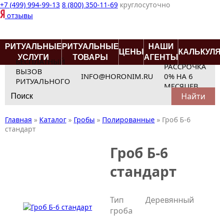
+7 (499) 994-99-13
8 (800) 350-11-69
круглосуточно
отзывы
РИТУАЛЬНЫЕ
РИТУАЛЬНЫЕ
НАШИ
ЦЕНЫ
КАЛЬКУЛ
УСЛУГИ
ТОВАРЫ
АГЕНТЫ
БЕСПЛАТНЫЙ
РАССРОЧКА
ВЫЗОВ
INFO@HORONIM.RU
0% НА 6
РИТУАЛЬНОГО
МЕСЯЦЕВ
Search
АГЕНТА
for:
Главная
»
Каталог
»
Гробы
»
Полированные
»
Гроб Б-6
стандарт
Гроб Б-6
стандарт
Тип
Деревянный
гроба