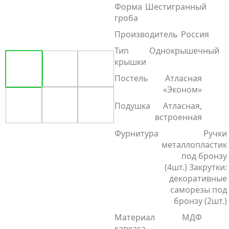
Форма
Шестигранный
гроба
Производитель
Россия
Тип
Однокрышечный
крышки
Постель
Атласная
«Эконом»
Подушка
Атласная,
встроенная
Фурнитура
Ручки
металлопластик
под бронзу
(4шт.) Закрутки:
декоративные
саморезы под
бронзу (2шт.)
Материал
МДФ
каркаса