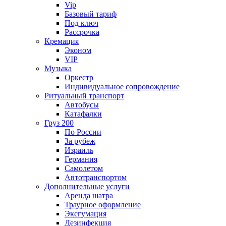
Vip
Базовый тариф
Под ключ
Рассрочка
Кремация
Эконом
VIP
Музыка
Оркестр
Индивидуальное сопровождение
Ритуальный транспорт
Автобусы
Катафалки
Груз 200
По России
За рубеж
Израиль
Германия
Самолетом
Автотранспортом
Дополнительные услуги
Аренда шатра
Траурное оформление
Эксгумация
Дезинфекция