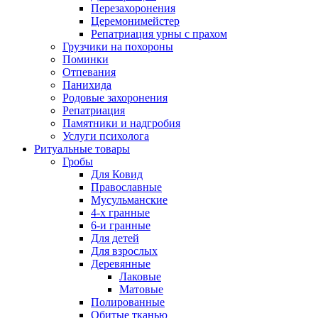
Перезахоронения
Церемонимейстер
Репатриация урны с прахом
Грузчики на похороны
Поминки
Отпевания
Панихида
Родовые захоронения
Репатриация
Памятники и надгробия
Услуги психолога
Ритуальные товары
Гробы
Для Ковид
Православные
Мусульманские
4-х гранные
6-и гранные
Для детей
Для взрослых
Деревянные
Лаковые
Матовые
Полированные
Обитые тканью