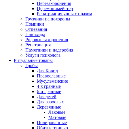
Перезахоронения
Церемонимейстер
Репатриация урны с прахом
Грузчики на похороны
Поминки
Отпевания
Панихида
Родовые захоронения
Репатриация
Памятники и надгробия
Услуги психолога
Ритуальные товары
Гробы
Для Ковид
Православные
Мусульманские
4-х гранные
6-и гранные
Для детей
Для взрослых
Деревянные
Лаковые
Матовые
Полированные
Обитые тканью