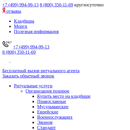
+7 (499) 994-99-13
8 (800) 350-11-69
круглосуточно
отзывы
Кладбища
Морги
Полезная информация
+7 (499) 994-99-13
8 (800) 350-11-69
Бесплатный вызов ритуального агента
Заказать обратный звонок
Ритуальные услуги
Организация похорон
Купить место на кладбище
Православные
Мусульманские
Еврейские
Военнослужащих
Эконом
Стандарт