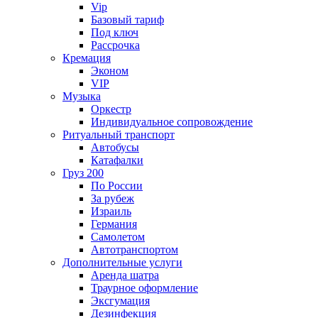
Vip
Базовый тариф
Под ключ
Рассрочка
Кремация
Эконом
VIP
Музыка
Оркестр
Индивидуальное сопровождение
Ритуальный транспорт
Автобусы
Катафалки
Груз 200
По России
За рубеж
Израиль
Германия
Самолетом
Автотранспортом
Дополнительные услуги
Аренда шатра
Траурное оформление
Эксгумация
Дезинфекция