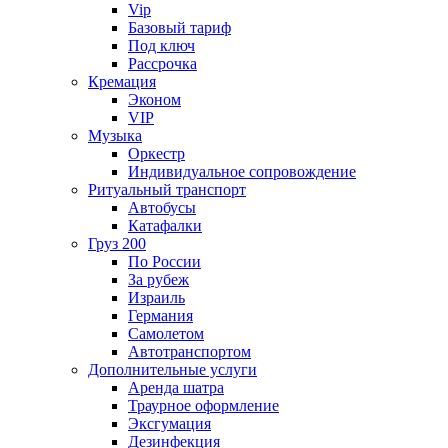
Vip
Базовый тариф
Под ключ
Рассрочка
Кремация
Эконом
VIP
Музыка
Оркестр
Индивидуальное сопровождение
Ритуальный транспорт
Автобусы
Катафалки
Груз 200
По России
За рубеж
Израиль
Германия
Самолетом
Автотранспортом
Дополнительные услуги
Аренда шатра
Траурное оформление
Эксгумация
Дезинфекция