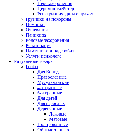
Перезахоронения
Церемонимейстер
Репатриация урны с прахом
Грузчики на похороны
Поминки
Отпевания
Панихида
Родовые захоронения
Репатриация
Памятники и надгробия
Услуги психолога
Ритуальные товары
Гробы
Для Ковид
Православные
Мусульманские
4-х гранные
6-и гранные
Для детей
Для взрослых
Деревянные
Лаковые
Матовые
Полированные
Обитые тканью