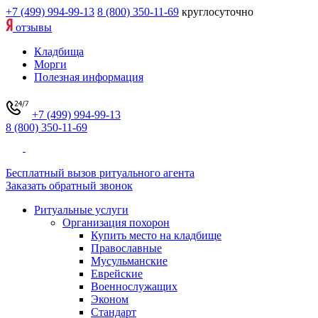
+7 (499) 994-99-13
8 (800) 350-11-69
круглосуточно
отзывы
Кладбища
Морги
Полезная информация
+7 (499) 994-99-13
8 (800) 350-11-69
Бесплатный вызов ритуального агента
Заказать обратный звонок
Ритуальные услуги
Организация похорон
Купить место на кладбище
Православные
Мусульманские
Еврейские
Военнослужащих
Эконом
Стандарт