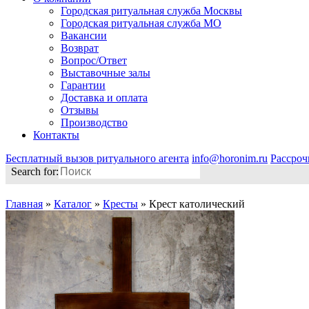
Городская ритуальная служба Москвы
Городская ритуальная служба МО
Вакансии
Возврат
Вопрос/Ответ
Выставочные залы
Гарантии
Доставка и оплата
Отзывы
Производство
Контакты
Бесплатный вызов ритуального агента
info@horonim.ru
Рассроч
Search for:
Главная
»
Каталог
»
Кресты
»
Крест католический