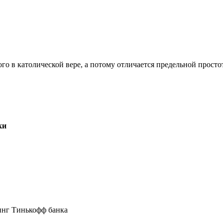
ого в католической вере, а потому отличается предельной прос
ки
инг Тинькофф банка